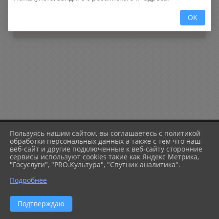
648
ФОРМА ОБРАТНОЙ СВЯЗИ
OK
Пользуясь нашим сайтом, вы соглашаетесь с политикой
обработки персональных данных а также с тем что наш
веб-сайт и другие подключенные к веб-сайту сторонние
2026 г. nordshi.ru
сервисы используют cookies такие как Яндекс Метрика,
Вход
"Госуслуги", "PRO.Культура", "Спутник аналитика".
Карта сайта
Политика обработки персональных данных
Подробнее
Сделано на KubCMS
Разработка и поддержка
Подтверждаю