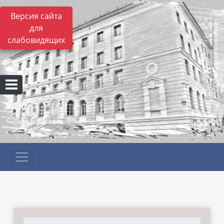
Версия сайта
для
слабовидящих