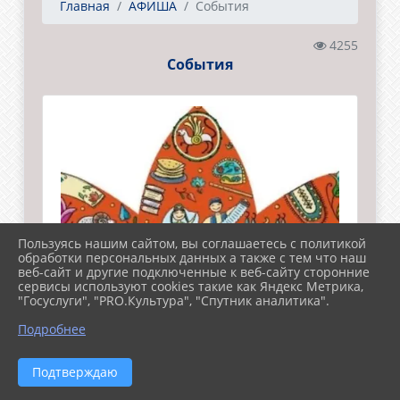
Главная
АФИША
События
4255
События
Пользуясь нашим сайтом, вы соглашаетесь с политикой
обработки персональных данных а также с тем что наш
веб-сайт и другие подключенные к веб-сайту сторонние
сервисы используют cookies такие как Яндекс Метрика,
"Госуслуги", "PRO.Культура", "Спутник аналитика".
Подробнее
Подтверждаю