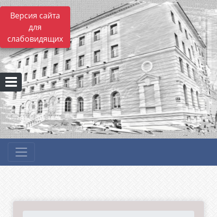
Версия сайта
для
слабовидящих