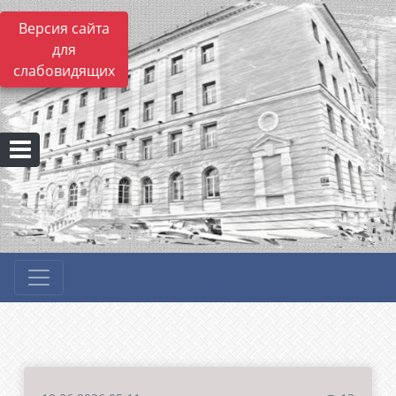
Версия сайта
для
слабовидящих