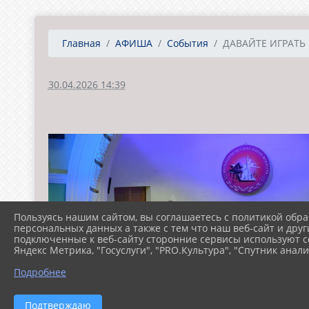
Главная
АФИША
События
ДАВАЙТЕ ИГРАТЬ
30.04.2026 14:39
Пользуясь нашим сайтом, вы соглашаетесь с политикой обра
персональных данных а также с тем что наш веб-сайт и друг
подключенные к веб-сайту сторонние сервисы используют co
Яндекс Метрика, "Госуслуги", "PRO.Культура", "Спутник анали
Подробнее
Подтверждаю