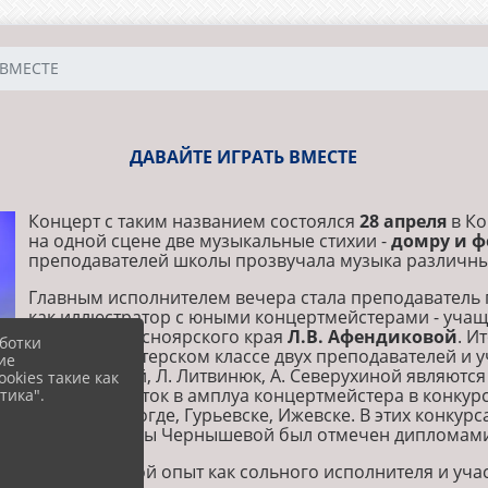
 ВМЕСТЕ
ДАВАЙТЕ ИГРАТЬ ВМЕСТЕ
Концерт с таким названием состоялся
28 апреля
в Ко
на одной сцене две музыкальные стихии -
домру и ф
преподавателей школы прозвучала музыка различны
Главным исполнителем вечера стала преподаватель 
как иллюстратор с юными концертмейстерами - учащ
культуры Красноярского края
Л.В. Афендиковой
. И
ботки
концертмейстерском классе двух преподавателей и у
ие
Подкаменной, Л. Литвинюк, А. Северухиной являются
okies такие как
юных пианисток в амплуа концертмейстера в конкурс
тика".
Гатчине, Вологде, Гурьевске, Ижевске. В этих конк
уровень Елены Чернышевой был отмечен дипломами
Имея большой опыт как сольного исполнителя и уча