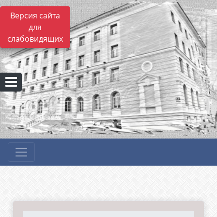
Версия сайта
для
слабовидящих