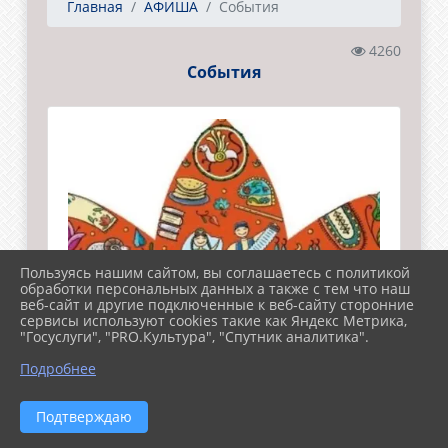
Главная
АФИША
События
4260
События
Пользуясь нашим сайтом, вы соглашаетесь с политикой
обработки персональных данных а также с тем что наш
веб-сайт и другие подключенные к веб-сайту сторонние
сервисы используют cookies такие как Яндекс Метрика,
"Госуслуги", "PRO.Культура", "Спутник аналитика".
Подробнее
Подтверждаю