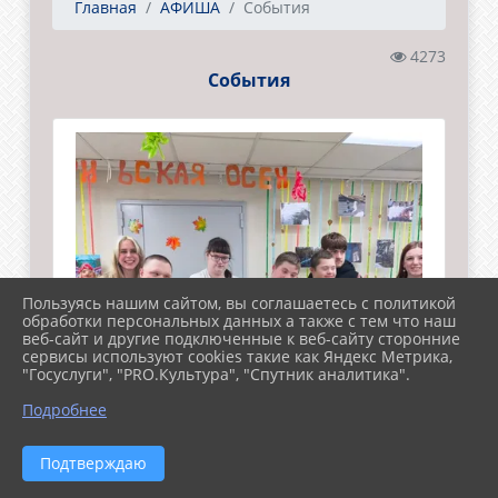
Главная
АФИША
События
4273
События
Пользуясь нашим сайтом, вы соглашаетесь с политикой
обработки персональных данных а также с тем что наш
веб-сайт и другие подключенные к веб-сайту сторонние
сервисы используют cookies такие как Яндекс Метрика,
"Госуслуги", "PRO.Культура", "Спутник аналитика".
Подробнее
Подтверждаю