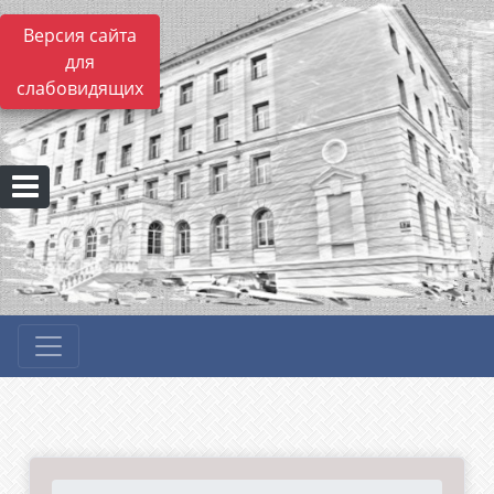
Версия сайта
для
слабовидящих