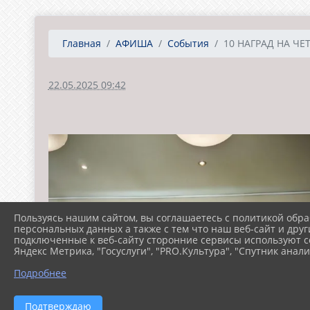
Главная
АФИША
События
10 НАГРАД НА ЧЕ
22.05.2025 09:42
Пользуясь нашим сайтом, вы соглашаетесь с политикой обра
персональных данных а также с тем что наш веб-сайт и друг
подключенные к веб-сайту сторонние сервисы используют co
Яндекс Метрика, "Госуслуги", "PRO.Культура", "Спутник анали
Подробнее
Подтверждаю