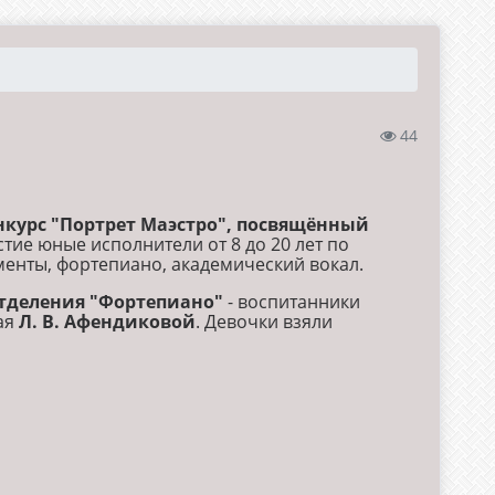
44
курс "Портрет Маэстро", посвящённый
стие юные исполнители от 8 до 20 лет по
менты, фортепиано, академический вокал.
тделения "Фортепиано"
- воспитанники
ая
Л. В. Афендиковой
. Девочки взяли