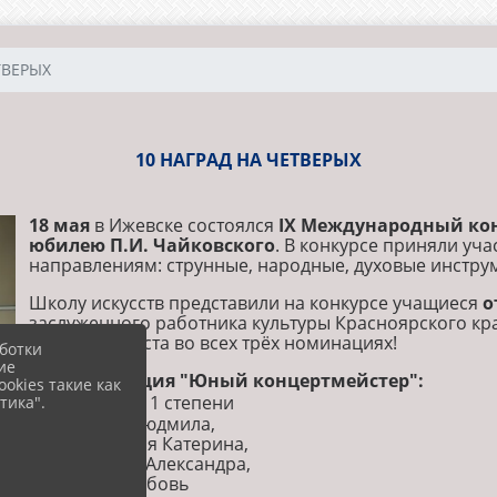
ТВЕРЫХ
10 НАГРАД НА ЧЕТВЕРЫХ
18 мая
в Ижевске состоялся
IX Международный кон
юбилею П.И. Чайковского
. В конкурсе приняли уча
направлениям: струнные, народные, духовые инстру
Школу искусств представили на конкурсе учащиеся
о
заслуженного работника культуры Красноярского кр
призовые места во всех трёх номинациях!
ботки
ие
номинация "Юный концертмейстер":
okies такие как
лауреаты 1 степени
тика".
- Литвинюк Людмила,
- Подкаменная Катерина,
- Северухина Александра,
- Семенец Любовь