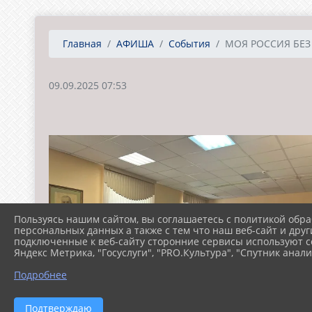
Главная
АФИША
События
МОЯ РОССИЯ БЕЗ
09.09.2025 07:53
Пользуясь нашим сайтом, вы соглашаетесь с политикой обра
персональных данных а также с тем что наш веб-сайт и друг
подключенные к веб-сайту сторонние сервисы используют co
Яндекс Метрика, "Госуслуги", "PRO.Культура", "Спутник анали
Подробнее
Подтверждаю