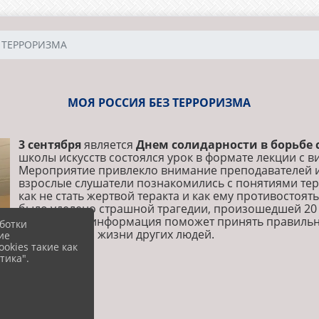
 ТЕРРОРИЗМА
МОЯ РОССИЯ БЕЗ ТЕРРОРИЗМА
3 сентября
является
Днем солидарности в борьбе
школы искусств состоялся урок в формате лекции с 
Мероприятие привлекло внимание преподавателей 
взрослые слушатели познакомились с понятиями тер
как не стать жертвой теракта и как ему противостоя
было уделено страшной трагедии, произошедшей 20 л
Полученная информация поможет принять правильно
ботки
свою жизнь и жизни других людей.
ие
okies такие как
тика".