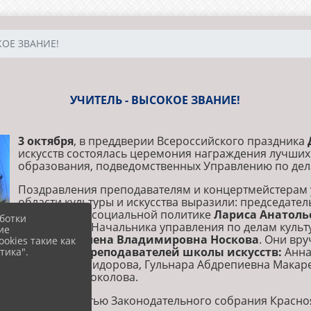
КОЕ ЗВАНИЕ!
УЧИТЕЛЬ - ВЫСОКОЕ ЗВАНИЕ!
3 октября
, в преддверии Всероссийского праздника
искусств состоялась церемония награждения лучши
образования, подведомственных Управлению по дела
Поздравления преподавателям и концертмейстерам
области культуры и искусства выразили: председате
депутатов по социальной политике
Лариса Анатоль
ботки
обязанности Начальника управления по делам культ
ие
Норильска
Елена Владимировна Носкова
. Они вр
okies такие как
их числе -
5 преподавателей школы искусств:
Анна
тика".
Викторовна Сидорова, Гульнара Абдрепиевна Макаре
Евгеньевна Соколова.
Благодарностью Законодательного собрания Красноя