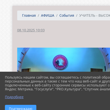
Главная
АФИША
События
УЧИТЕЛЬ - ВЫСО
08.10.2025 10:03
Пользуясь нашим сайтом, вы соглашаетесь с политикой обра
персональных данных а также с тем что наш веб-сайт и друг
подключенные к веб-сайту сторонние сервисы используют co
Яндекс Метрика, "Госуслуги", "PRO.Культура", "Спутник анали
Подробнее
Подтверждаю