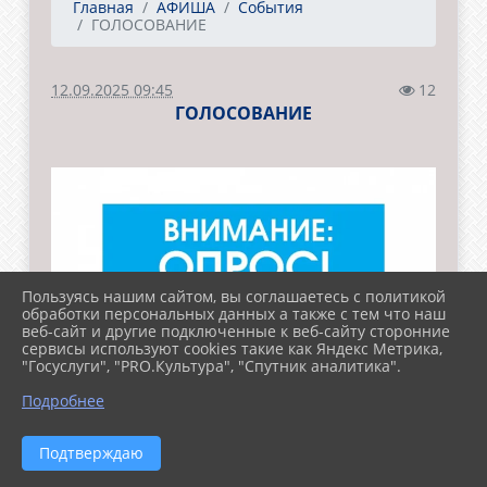
Главная
АФИША
События
ГОЛОСОВАНИЕ
12.09.2025 09:45
12
ГОЛОСОВАНИЕ
Пользуясь нашим сайтом, вы соглашаетесь с политикой
обработки персональных данных а также с тем что наш
веб-сайт и другие подключенные к веб-сайту сторонние
сервисы используют cookies такие как Яндекс Метрика,
"Госуслуги", "PRO.Культура", "Спутник аналитика".
Подробнее
Подтверждаю
Министерство социальной политики
Красноярского края приглашает жителей