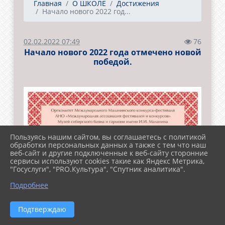
Главная
О ШКОЛЕ
Достижения
Начало нового 2022 год...
02.02.2022 07:49
76
Начало нового 2022 года отмечено новой
победой.
Пользуясь нашим сайтом, вы соглашаетесь с политикой
обработки персональных данных а также с тем что наш
веб-сайт и другие подключенные к веб-сайту сторонние
сервисы используют cookies такие как Яндекс Метрика,
"Госуслуги", "PRO.Культура", "Спутник аналитика".
Подробнее
Подтверждаю