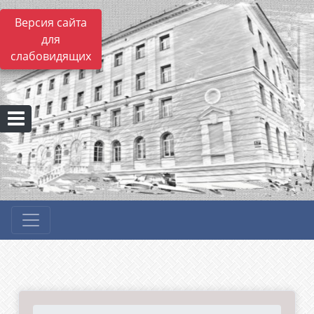
Версия сайта
для
слабовидящих