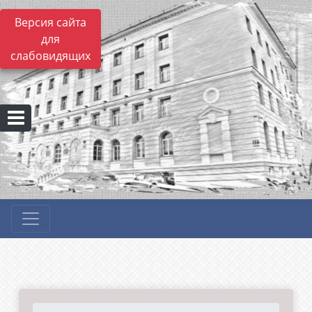
Версия сайта
для
слабовидящих