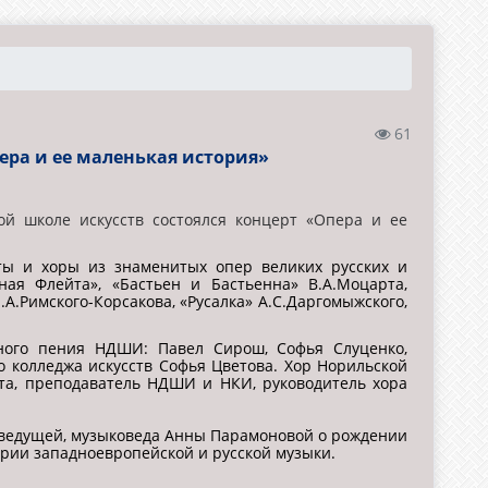
61
ера и ее маленькая история»
ой школе искусств состоялся концерт «Опера и ее
ты и хоры из знаменитых опер великих русских и
ная Флейта», «Бастьен и Бастьенна» В.А.Моцарта,
.А.Римского-Корсакова, «Русалка» А.С.Даргомыжского,
ного пения НДШИ: Павел Сирош, Софья Слуценко,
о колледжа искусств Софья Цветова. Хор Норильской
рта, преподаватель НДШИ и НКИ, руководитель хора
 ведущей, музыковеда Анны Парамоновой о рождении
ории западноевропейской и русской музыки.