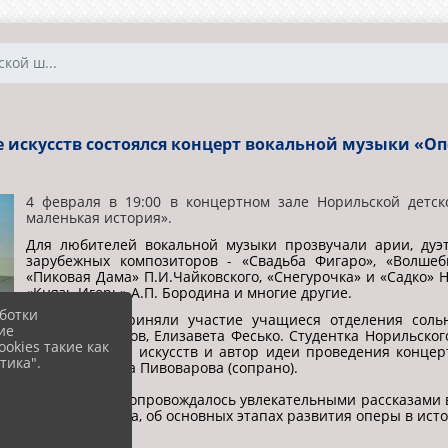
кой ш...
 искусств состоялся концерт вокальной музыки «Оп
4 февраля в 19:00 в концертном зале Норильской детск
маленькая история».
Для любителей вокальной музыки прозвучали арии, дуэ
зарубежных композиторов - «Свадьба Фигаро», «Волшеб
«Пиковая Дама» П.И.Чайковского, «Снегурочка» и «Садко» Н
«Князь Игорь» А.П. Бородина и многие другие.
ботки
В концерте приняли участие учащиеся отделения соль
ие
Алексей Пирогов, Елизавета Фесько. Студентка Норильског
okies такие как
детской школы искусств и автор идеи проведения конце
тика".
Елена Юрьевна Пивоварова (сопрано).
Выступление сопровождалось увлекательными рассказами
оперного жанра, об основных этапах развития оперы в ист