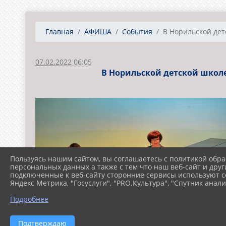
Главная
АФИША
События
В Норильской детс
07.02.2022 06:05
В Норильской детской школе
Пользуясь нашим сайтом, вы соглашаетесь с политикой обра
персональных данных а также с тем что наш веб-сайт и друг
подключенные к веб-сайту сторонние сервисы используют co
Яндекс Метрика, "Госуслуги", "PRO.Культура", "Спутник анали
Подробнее
Подтверждаю