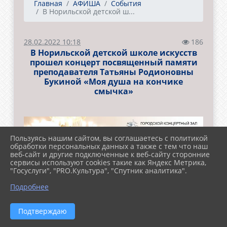
Главная
АФИША
События
В Норильской детской ш...
28.02.2022 10:18
186
В Норильской детской школе искусств
прошел концерт посвященный памяти
преподавателя Татьяны Родионовны
Букиной «Моя душа на кончике
смычка»
Пользуясь нашим сайтом, вы соглашаетесь с политикой
обработки персональных данных а также с тем что наш
веб-сайт и другие подключенные к веб-сайту сторонние
сервисы используют cookies такие как Яндекс Метрика,
"Госуслуги", "PRO.Культура", "Спутник аналитика".
Подробнее
Подтверждаю