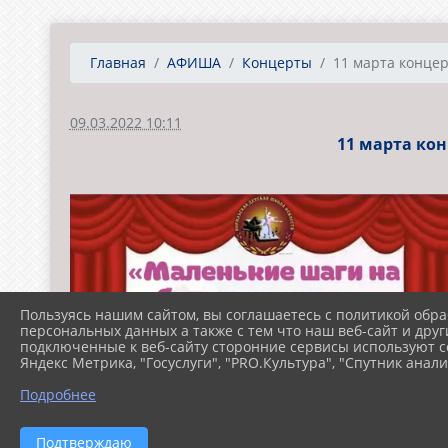
Главная
АФИША
Концерты
11 марта концерт
09.03.2022 10:11
11 марта ко
Пользуясь нашим сайтом, вы соглашаетесь с политикой обра
персональных данных а также с тем что наш веб-сайт и друг
подключенные к веб-сайту сторонние сервисы используют co
Яндекс Метрика, "Госуслуги", "PRO.Культура", "Спутник анали
Подробнее
Подтверждаю