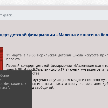
 детск...
нцерт детской филармонии «Маленькие шаги на бо
11 марта в 19:00 Норильская детская школа искусств при
проекта.
Первый концерт детской филармонии «Маленькие шаги н
зала НДШИ (ул.Б.Хмельницкого,17-а) юных музыкантов и
Большого искусства.
ботки
ие
В концерте примут участие учащиеся младших классов музы
okies такие как
школы. Для большинства из них это выступление станет д
тика".
дарования! Вход свободный.