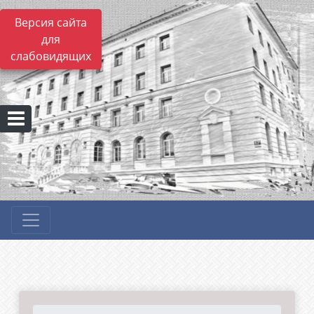
Версия сайта
для
слабовидящих