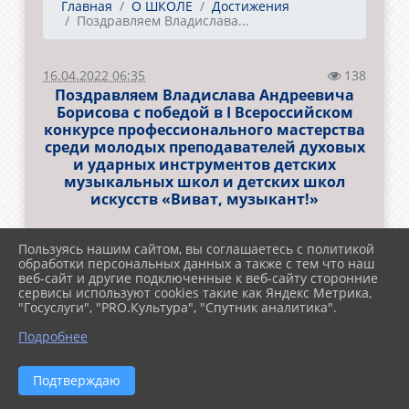
Главная
О ШКОЛЕ
Достижения
Поздравляем Владислава...
16.04.2022 06:35
138
Поздравляем Владислава Андреевича
Борисова с победой в I Всероссийском
конкурсе профессионального мастерства
среди молодых преподавателей духовых
и ударных инструментов детских
музыкальных школ и детских школ
искусств «Виват, музыкант!»
Пользуясь нашим сайтом, вы соглашаетесь с политикой
обработки персональных данных а также с тем что наш
веб-сайт и другие подключенные к веб-сайту сторонние
сервисы используют cookies такие как Яндекс Метрика,
"Госуслуги", "PRO.Культура", "Спутник аналитика".
Подробнее
Подтверждаю