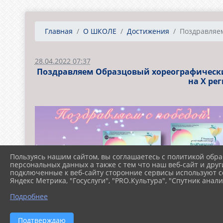
Главная
О ШКОЛЕ
Достижения
Поздравляем
28.04.2022 07:37
Поздравляем Образцовый хореографическ
на Х ре
Пользуясь нашим сайтом, вы соглашаетесь с политикой обра
персональных данных а также с тем что наш веб-сайт и друг
подключенные к веб-сайту сторонние сервисы используют co
Яндекс Метрика, "Госуслуги", "PRO.Культура", "Спутник анали
Подробнее
Подтверждаю