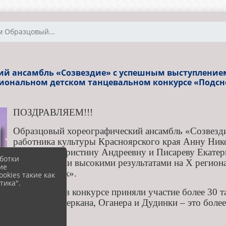
 Образцовый...
ий ансамбль «Созвездие» с успешным выступление
гиональном детском танцевальном конкурсе «Подс
ПОЗДРАВЛЯЕМ!!!
Образцовый хореографический ансамбль «Созвезди
работника культуры Красноярского края Анну Нико
Баландину Кристину Андреевну и Писареву Екатер
ботки
достигнутыми высокими результатами на Х регион
ие
«Подснежник».
okies такие как
тика".
В этом году в конкурсе приняли участие более 30 
Талнаха, Кайеркана, Оганера и Дудинки – это более
лет.