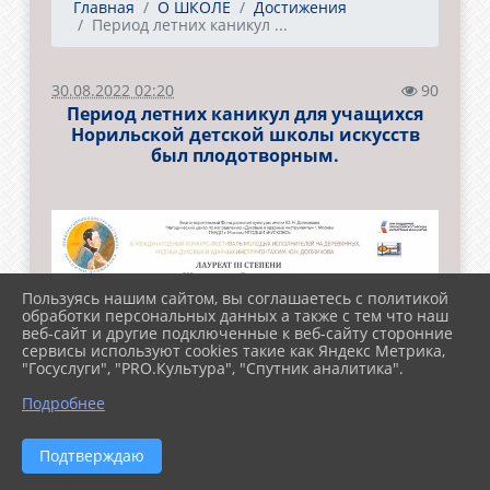
Главная
О ШКОЛЕ
Достижения
Период летних каникул ...
30.08.2022 02:20
90
Период летних каникул для учащихся
Норильской детской школы искусств
был плодотворным.
Пользуясь нашим сайтом, вы соглашаетесь с политикой
обработки персональных данных а также с тем что наш
веб-сайт и другие подключенные к веб-сайту сторонние
сервисы используют cookies такие как Яндекс Метрика,
"Госуслуги", "PRO.Культура", "Спутник аналитика".
Подробнее
Подтверждаю