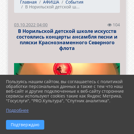
Главная
АФИША
События
В Норильской детской ш...
03.10.2022 04:00
104
В Норильской детской школе искусств
состоялись концерты ансамбля песни и
пляски Краснознаменного Северного
флота
Пользуясь нашим сайтом, вы соглашаетесь с политикой
обработки персональных данных а также с тем что наш
веб-сайт и другие подключенные к веб-сайту сторонние
сервисы используют cookies такие как Яндекс Метрика,
"Госуслуги", "PRO.Культура", "Спутник аналитика".
Подробнее
Подтверждаю