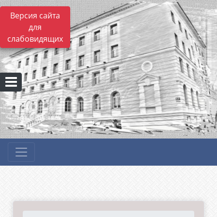
Версия сайта
для
слабовидящих