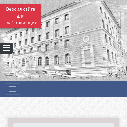
Версия сайта
для
слабовидящих