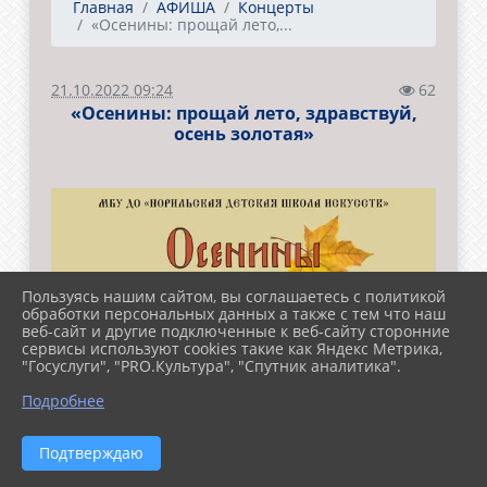
Главная
АФИША
Концерты
«Осенины: прощай лето,...
21.10.2022 09:24
62
«Осенины: прощай лето, здравствуй,
осень золотая»
Пользуясь нашим сайтом, вы соглашаетесь с политикой
обработки персональных данных а также с тем что наш
веб-сайт и другие подключенные к веб-сайту сторонние
сервисы используют cookies такие как Яндекс Метрика,
"Госуслуги", "PRO.Культура", "Спутник аналитика".
Подробнее
Подтверждаю