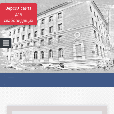
Версия сайта
для
слабовидящих