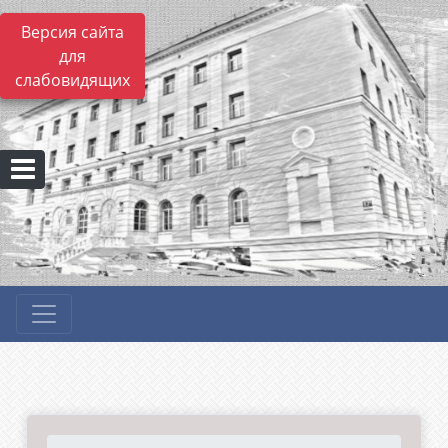
Версия сайта
для
слабовидящих