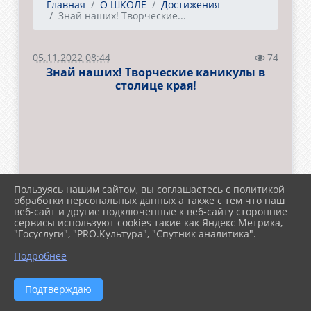
Главная
О ШКОЛЕ
Достижения
Знай наших! Творческие...
05.11.2022 08:44
74
Знай наших! Творческие каникулы в
столице края!
Пользуясь нашим сайтом, вы соглашаетесь с политикой
обработки персональных данных а также с тем что наш
веб-сайт и другие подключенные к веб-сайту сторонние
сервисы используют cookies такие как Яндекс Метрика,
"Госуслуги", "PRO.Культура", "Спутник аналитика".
Подробнее
Подтверждаю