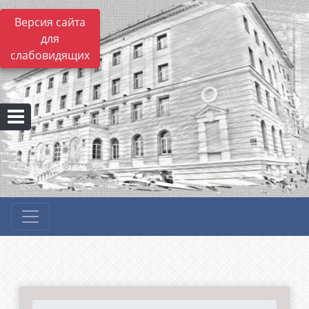
Версия сайта
для
слабовидящих