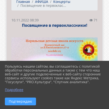
Главная
АФИША
Концерты
Посвящение в первоклас...
10.11.2022 08:39
71
Посвящение в первоклассники!
Пользуясь нашим сайтом, вы соглашаетесь с политикой
обработки персональных данных а также с тем что наш
веб-сайт и другие подключенные к веб-сайту сторонние
сервисы используют cookies такие как Яндекс Метрика,
"Госуслуги", "PRO.Культура", "Спутник аналитика".
Подробнее
Подтверждаю