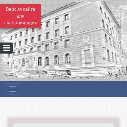
Версия сайта
для
слабовидящих