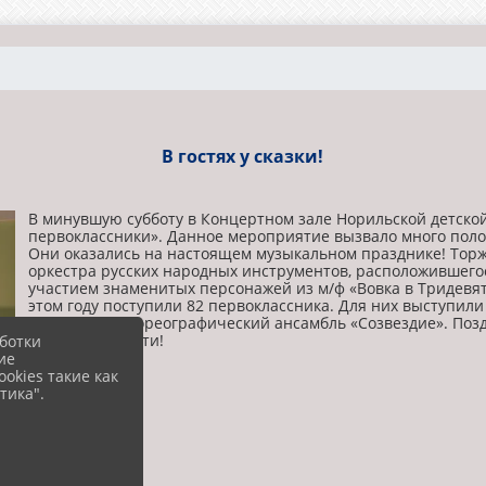
В гостях у сказки!
В минувшую субботу в Концертном зале Норильской детско
первоклассники». Данное мероприятие вызвало много поло
Они оказались на настоящем музыкальном празднике! Торж
оркестра русских народных инструментов, расположившегос
участием знаменитых персонажей из м/ф «Вовка в Тридевято
этом году поступили 82 первоклассника. Для них выступи
Образцовый хореографический ансамбль «Созвездие». Позд
творческого пути!
ботки
ие
okies такие как
тика".