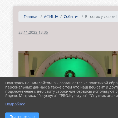
Главная
АФИША
События
В гостях у сказки!
23.11.2022 13:35
Пользуясь нашим сайтом, вы соглашаетесь с политикой обра
персональных данных а также с тем что наш веб-сайт и друг
подключенные к веб-сайту сторонние сервисы используют co
Яндекс Метрика, "Госуслуги", "PRO.Культура", "Спутник анали
Подробнее
Подтверждаю