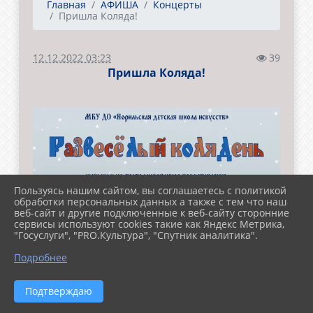
Главная
АФИША
Концерты
Пришла Коляда!
12.12.2022 03:23
39
Пришла Коляда!
Пользуясь нашим сайтом, вы соглашаетесь с политикой
обработки персональных данных а также с тем что наш
веб-сайт и другие подключенные к веб-сайту сторонние
сервисы используют cookies такие как Яндекс Метрика,
"Госуслуги", "PRO.Культура", "Спутник аналитика".
Подробнее
Подтверждаю