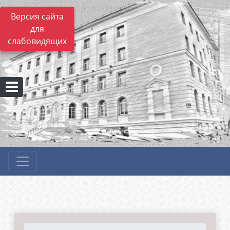
Версия сайта
для
слабовидящих