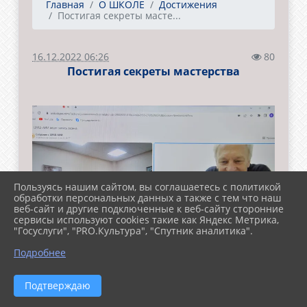
Главная
О ШКОЛЕ
Достижения
Постигая секреты масте...
16.12.2022 06:26
80
Постигая секреты мастерства
Пользуясь нашим сайтом, вы соглашаетесь с политикой
обработки персональных данных а также с тем что наш
веб-сайт и другие подключенные к веб-сайту сторонние
сервисы используют cookies такие как Яндекс Метрика,
"Госуслуги", "PRO.Культура", "Спутник аналитика".
Подробнее
Подтверждаю