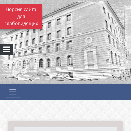
Версия сайта
для
слабовидящих