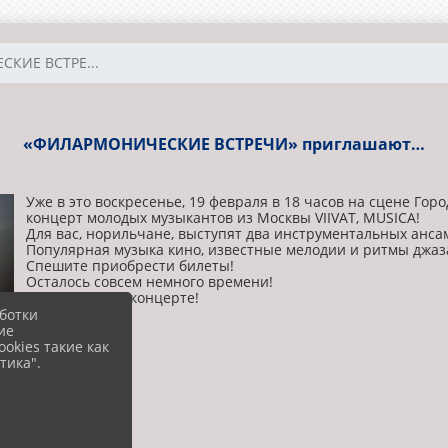
КИЕ ВСТРЕ...
«ФИЛАРМОНИЧЕСКИЕ ВСТРЕЧИ» приглашают…
Уже в это воскресенье, 19 февраля в 18 часов на сцене Гор
концерт молодых музыкантов из Москвы VIIVAT, MUSICA!
Для вас, норильчане, выступят два инструментальных ансамбл
Популярная музыка кино, известные мелодии и ритмы джаза
Спешите приобрести билеты!
Осталось совсем немного времени!
До встречи на концерте!
ботки
ие
okies такие как
тика".