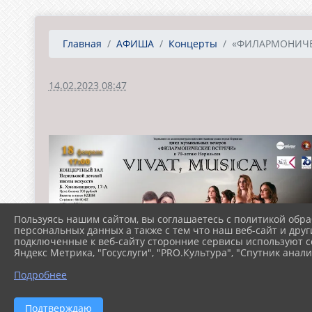
Главная
АФИША
Концерты
«ФИЛАРМОНИЧЕС
14.02.2023 08:47
Пользуясь нашим сайтом, вы соглашаетесь с политикой обра
персональных данных а также с тем что наш веб-сайт и друг
подключенные к веб-сайту сторонние сервисы используют co
Яндекс Метрика, "Госуслуги", "PRO.Культура", "Спутник анали
Подробнее
Подтверждаю