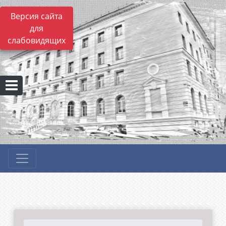
Версия сайта
для
слабовидящих