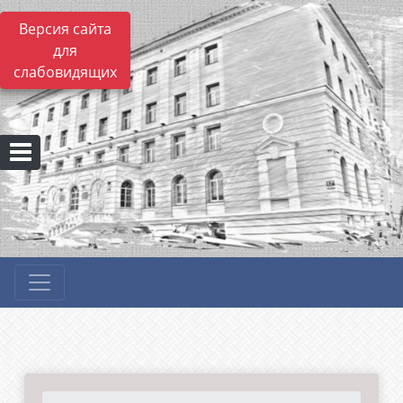
Версия сайта
для
слабовидящих