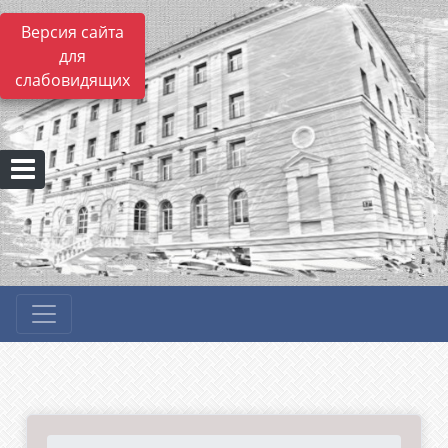
Версия сайта
для
слабовидящих