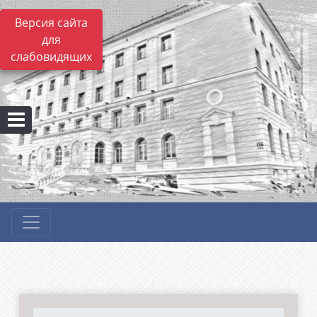
Версия сайта
для
слабовидящих