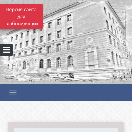
Версия сайта
для
слабовидящих