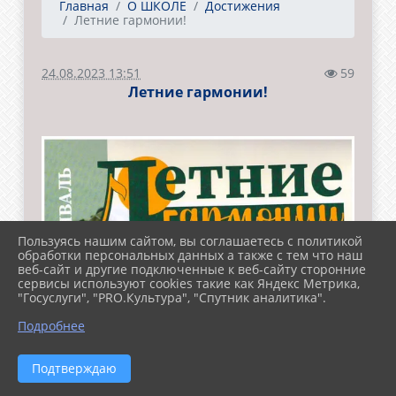
Главная
О ШКОЛЕ
Достижения
Летние гармонии!
24.08.2023 13:51
59
Летние гармонии!
Пользуясь нашим сайтом, вы соглашаетесь с политикой
обработки персональных данных а также с тем что наш
веб-сайт и другие подключенные к веб-сайту сторонние
сервисы используют cookies такие как Яндекс Метрика,
"Госуслуги", "PRO.Культура", "Спутник аналитика".
Подробнее
Подтверждаю