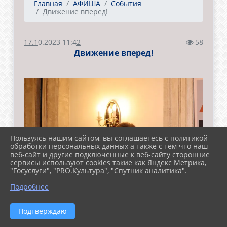
Главная
АФИША
События
Движение вперед!
17.10.2023 11:42
58
Движение вперед!
Пользуясь нашим сайтом, вы соглашаетесь с политикой
обработки персональных данных а также с тем что наш
веб-сайт и другие подключенные к веб-сайту сторонние
сервисы используют cookies такие как Яндекс Метрика,
"Госуслуги", "PRO.Культура", "Спутник аналитика".
Подробнее
Подтверждаю