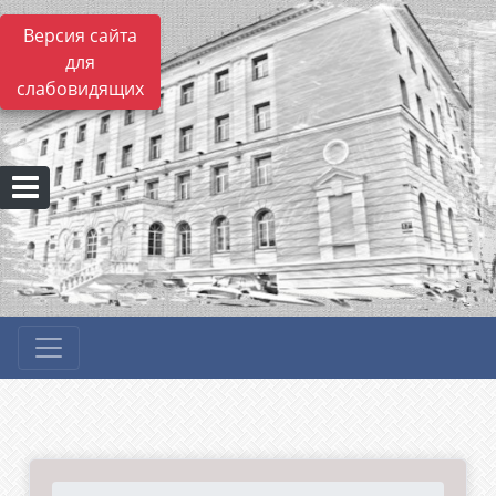
Версия сайта
для
слабовидящих