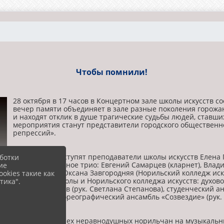
Чтобы помнили!
28 октября в 17 часов в Концертном зале школы искусств с
вечер памяти объединяет в зале разные поколения горожан
и находят отклик в душе трагические судьбы людей, ставш
мероприятия станут представители городского обществен
репрессий».
В концерте выступят преподаватели школы искусств Елена П
ботки
инструментальное трио: Евгений Самарцев (кларнет), Влад
ие
(фортепиано), Оксана Завгородняя (Норильский колледж иск
okies такие как
коллективы школы и Норильского колледжа искусств: духово
тика".
виолончелистов (рук. Светлана Степанова), студенческий а
Образцовый хореографический ансамбль «Созвездие» (рук. 
Приглашаем всех неравнодушных норильчан на музыкальн