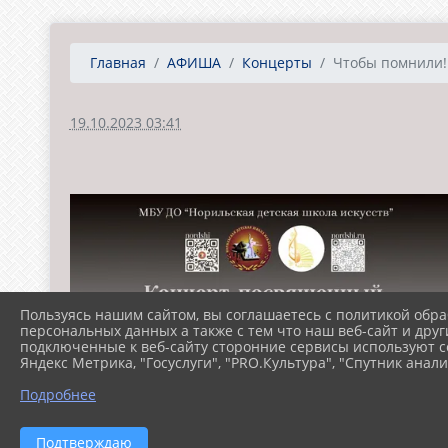
Главная
АФИША
Концерты
Чтобы помнили!
19.10.2023 03:41
Пользуясь нашим сайтом, вы соглашаетесь с политикой обра
персональных данных а также с тем что наш веб-сайт и друг
подключенные к веб-сайту сторонние сервисы используют co
Яндекс Метрика, "Госуслуги", "PRO.Культура", "Спутник анали
Подробнее
Подтверждаю