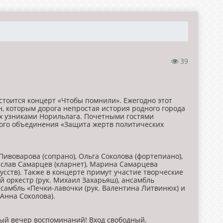
39
остоится концерт «Чтобы помнили». Ежегодно этот
, которым дорога непростая история родного города
их узниками Норильлага. Почетными гостями
ного объединения «Защита жертв политических
ивоварова (сопрано), Ольга Соколова (фортепиано),
ислав Самарцев (кларнет), Марина Самарцева
усств). Также в концерте примут участие творческие
й оркестр (рук. Михаил Захарьяш), ансамбль
нсамбль «Печки-лавочки (рук. Валентина Литвинюк) и
Анна Соколова).
ый вечер воспоминаний! Вход свободный.