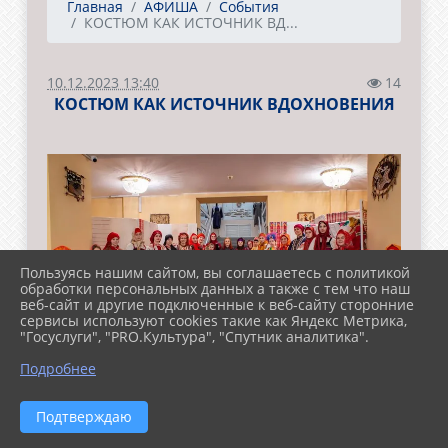
Главная
АФИША
События
КОСТЮМ КАК ИСТОЧНИК ВД...
10.12.2023 13:40
14
КОСТЮМ КАК ИСТОЧНИК ВДОХНОВЕНИЯ
Пользуясь нашим сайтом, вы соглашаетесь с политикой
обработки персональных данных а также с тем что наш
веб-сайт и другие подключенные к веб-сайту сторонние
сервисы используют cookies такие как Яндекс Метрика,
"Госуслуги", "PRO.Культура", "Спутник аналитика".
Подробнее
Подтверждаю