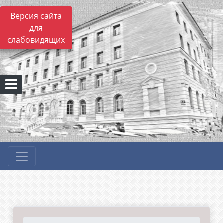
Версия сайта
для
слабовидящих