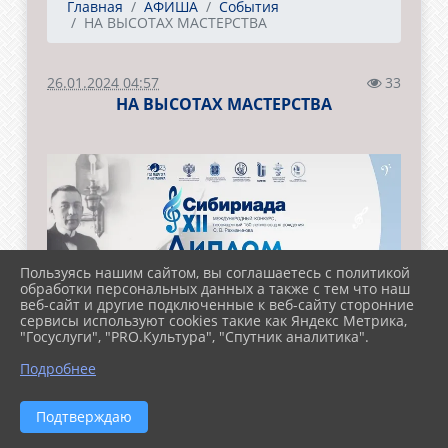
Главная
АФИША
События
НА ВЫСОТАХ МАСТЕРСТВА
26.01.2024 04:57
33
НА ВЫСОТАХ МАСТЕРСТВА
Пользуясь нашим сайтом, вы соглашаетесь с политикой
обработки персональных данных а также с тем что наш
веб-сайт и другие подключенные к веб-сайту сторонние
сервисы используют cookies такие как Яндекс Метрика,
"Госуслуги", "PRO.Культура", "Спутник аналитика".
Подробнее
Подтверждаю