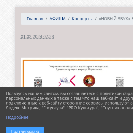
Главная
АФИША
Концерты
«НОВЫЙ ЗВУК» 
01.02.2024 07:23
Пользуясь нашим сайтом, вы соглашаетесь с политикой обра
персональных данных а также с тем что наш веб-сайт и друг
подключенные к веб-сайту сторонние сервисы используют co
Яндекс Метрика, "Госуслуги", "PRO.Культура", "Спутник анали
Подробнее
Подтверждаю