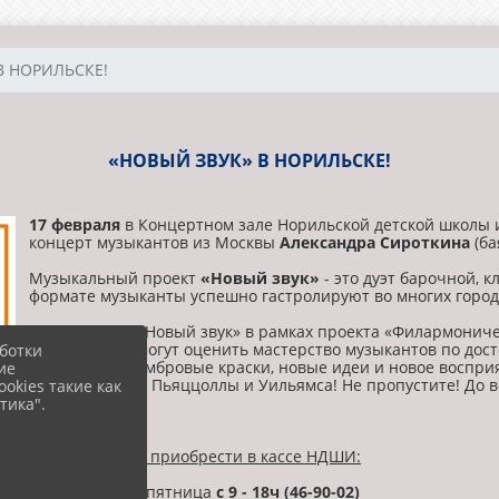
В НОРИЛЬСКЕ!
«НОВЫЙ ЗВУК» В НОРИЛЬСКЕ!
17 февраля
в Концертном зале Норильской детской школы 
концерт музыкантов из Москвы
Александра Сироткина
(ба
Музыкальный проект
«Новый звук»
- это дуэт барочной, 
формате музыканты успешно гастролируют во многих город
Совсем скоро «Новый звук» в рамках проекта «Филармонич
Норильчане смогут оценить мастерство музыкантов по досто
ботки
союз, новые тембровые краски, новые идеи и новое воспри
ие
Чайковского до Пьяццоллы и Уильямса! Не пропустите! До в
okies такие как
тика".
Билеты
можно приобрести в кассе НДШИ:
Понедельник - пятница
с 9 - 18ч (46-90-02)