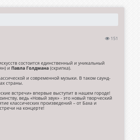
151
искусств состоится единственный и уникальный
ян) и
Павла Голдмана
(скрипка).
классической и современной музыки. В таком саунд-
ах страны.
еские встречи» впервые выступит в нашем городе!
инству, ведь «Новый звук» - это новый творческий
ятие классических произведений – от Баха и
стречи на концерте!