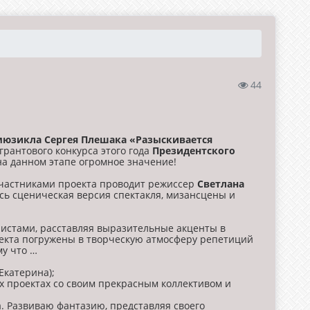
44
юзикла Сергея Плешака «Разыскивается
грантового конкурса этого года
Президентского
на данном этапе огромное значение!
участниками проекта проводит режиссер
Светлана
сь сценическая версия спектакля, мизансцены и
листами, расставляя выразительные акценты в
оекта погружены в творческую атмосферу репетиций
му что …
Екатерина);
ых проектах со своим прекрасным коллективом и
. Развиваю фантазию, представляя своего