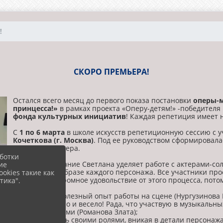
!
СКОРО ПРЕМЬЕРА!
Остался всего месяц до первого показа постановки
оперы-м
принцесса!»
в рамках проекта «Оперу-детям!» -победителя 
фонда культурных инициатив
! Каждая репетиция имеет 
С
1 по 6 марта
в школе искусств репетиционную сессию с 
Кочеткова (г. Москва)
. Под ее руководством сформировала
отдельные номера.
ботки
Большое внимание Светлана уделяет работе с актерами-со
ие
сценическом образе каждого персонажа. Все участники пр
okies такие как
и получают огромное удовольствие от этого процесса, пото
тика".
…. это очень полезный опыт работы на сцене (Нургузинова 
… это интересно и весело! Рада, что участвую в музыкальн
преподавателями (Романова Злата);
… я проникаюсь своими ролями, вникая в детали персонажа