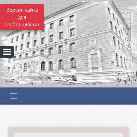
Версия сайта
для
слабовидящих