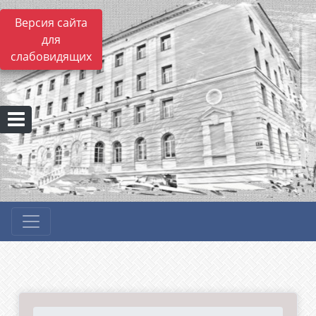
Версия сайта
для
слабовидящих