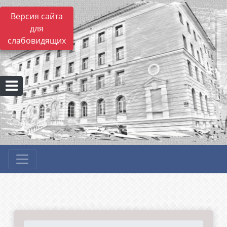
Версия сайта
для
слабовидящих