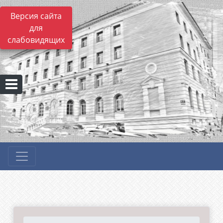
Версия сайта
для
слабовидящих