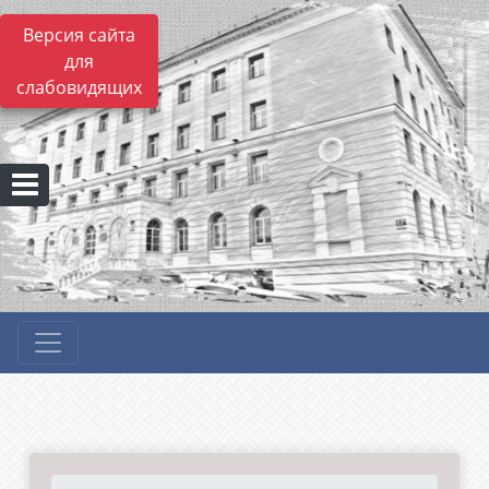
Версия сайта
для
слабовидящих