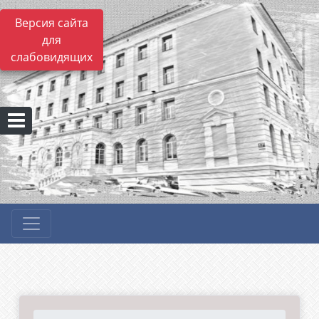
Версия сайта
для
слабовидящих