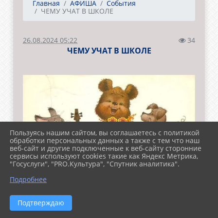
Главная
АФИША
События
ЧЕМУ УЧАТ В ШКОЛЕ
26.08.2024 05:22
34
ЧЕМУ УЧАТ В ШКОЛЕ
Пользуясь нашим сайтом, вы соглашаетесь с политикой
обработки персональных данных а также с тем что наш
веб-сайт и другие подключенные к веб-сайту сторонние
сервисы используют cookies такие как Яндекс Метрика,
"Госуслуги", "PRO.Культура", "Спутник аналитика".
Подробнее
Подтверждаю
Приближается новый учебный год. А значит,
пришло время новых знаний и открытий!