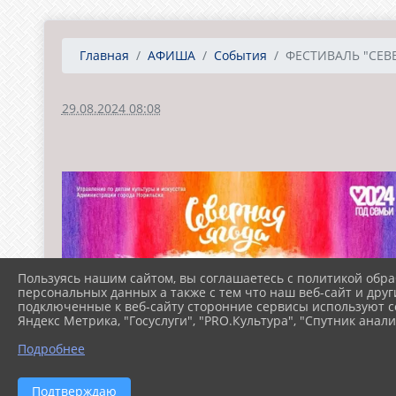
Главная
АФИША
События
ФЕСТИВАЛЬ "СЕВЕ
29.08.2024 08:08
Пользуясь нашим сайтом, вы соглашаетесь с политикой обра
персональных данных а также с тем что наш веб-сайт и друг
подключенные к веб-сайту сторонние сервисы используют co
Яндекс Метрика, "Госуслуги", "PRO.Культура", "Спутник анали
Подробнее
Подтверждаю