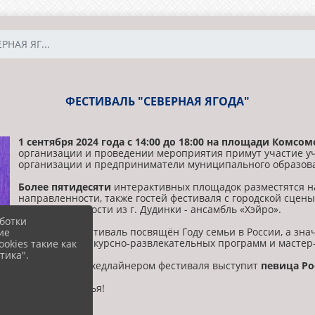
РНАЯ ЯГ...
ФЕСТИВАЛЬ "СЕВЕРНАЯ ЯГОДА"
1 сентября 2024 года с 14:00 до 18:00 на площади Комсо
организации и проведении мероприятия примут участие у
организации и предприниматели муниципального образова
Более пятидесяти
интерактивных площадок разместятся н
направленности, также гостей фестиваля с городской сцен
коллективы и гости из г. Дудинки - ансамбль «Хэйро».
ботки
В этом году фестиваль посвящён Году семьи в России, а зна
ие
участников конкурсно-развлекательных программ и мастер-
okies такие как
тика".
Музыкальным хедлайнером фестиваля выступит
певица Poc
Ждём вас, друзья!