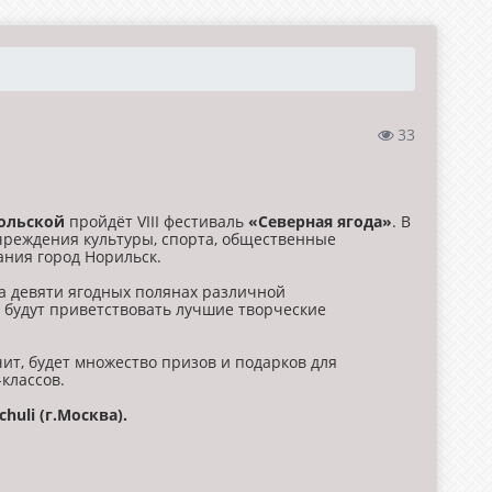
33
мольской
пройдёт VIII фестиваль
«Северная ягода»
. В
чреждения культуры, спорта, общественные
ния город Норильск.
а девяти ягодных полянах различной
ы будут приветствовать лучшие творческие
чит, будет множество призов и подарков для
классов.
huli (г.Москва).