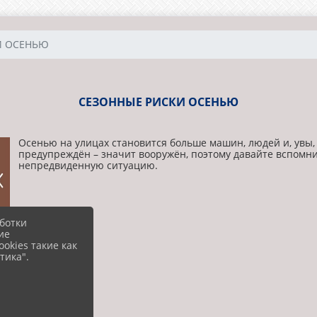
И ОСЕНЬЮ
СЕЗОННЫЕ РИСКИ ОСЕНЬЮ
Осенью на улицах становится больше машин, людей и, увы,
предупреждён – значит вооружён, поэтому давайте вспомни
непредвиденную ситуацию.
ботки
ие
okies такие как
тика".