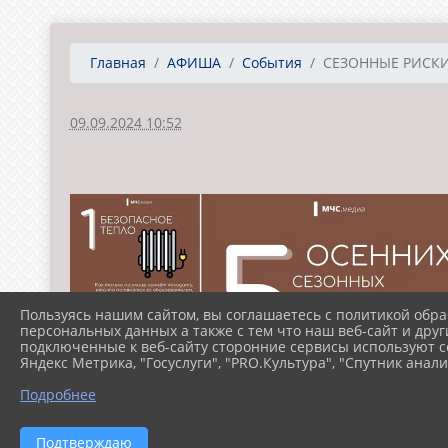
Главная
АФИША
События
СЕЗОННЫЕ РИСК
09.09.2024 10:52
Пользуясь нашим сайтом, вы соглашаетесь с политикой обра
персональных данных а также с тем что наш веб-сайт и друг
подключенные к веб-сайту сторонние сервисы используют co
Яндекс Метрика, "Госуслуги", "PRO.Культура", "Спутник анали
Подробнее
Подтверждаю