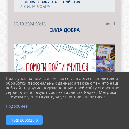
Главная
АФИША
События
СИЛА ДОБРА
10.10.2024 03:16
11
СИЛА ДОБРА
Пользуясь нашим сайтом, вы соглашаетесь с политикой
обработки персональных данных а также с тем что наш
веб-сайт и другие подключенные к веб-сайту сторонние
сервисы используют cookies такие как Яндекс Метрика,
"Госуслуги", "PRO.Культура", "Спутник аналитика".
Подробнее
Подтверждаю